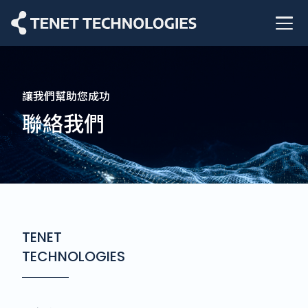
Service
讓我們幫助您成功
Application
聯絡我們
Process
Products
Blog
About
TENET
TECHNOLOGIES